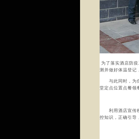
为了落实酒店防疫
测并做好体温登记
与此同时，为保障
堂定点位置点餐领
利用酒店宣传栏、
控知识，正确引导