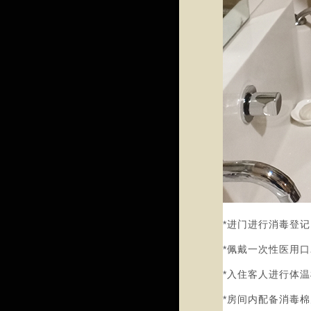
*进门进行消毒登记
*佩戴一次性医用
*入住客人进行体
*房间内配备消毒