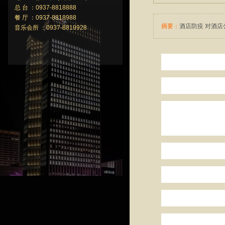
总 台 ：0937-8818888
餐 厅 ：0937-8818988
摘要：
酒店防疫 对酒店
音乐会所 ：0937-8819928